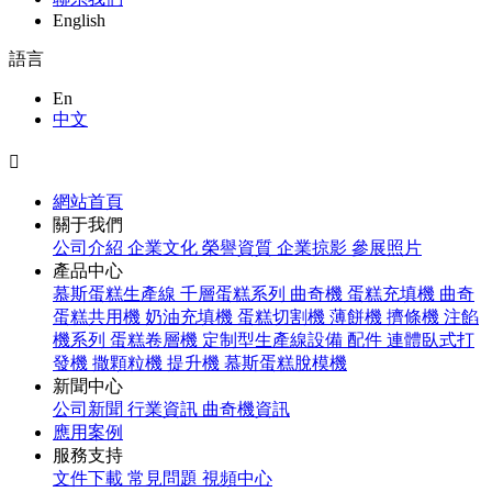
English
語言
En
中文

網站首頁
關于我們
公司介紹
企業文化
榮譽資質
企業掠影
參展照片
產品中心
慕斯蛋糕生產線
千層蛋糕系列
曲奇機
蛋糕充填機
曲奇
蛋糕共用機
奶油充填機
蛋糕切割機
薄餅機
擠條機
注餡
機系列
蛋糕卷層機
定制型生產線設備
配件
連體臥式打
發機
撒顆粒機
提升機
慕斯蛋糕脫模機
新聞中心
公司新聞
行業資訊
曲奇機資訊
應用案例
服務支持
文件下載
常見問題
視頻中心