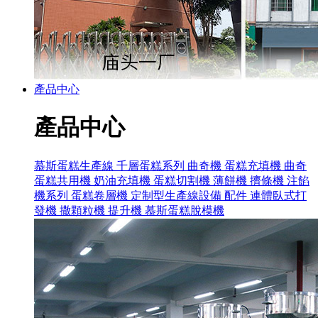
產品中心
產品中心
慕斯蛋糕生產線
千層蛋糕系列
曲奇機
蛋糕充填機
曲奇
蛋糕共用機
奶油充填機
蛋糕切割機
薄餅機
擠條機
注餡
機系列
蛋糕卷層機
定制型生產線設備
配件
連體臥式打
發機
撒顆粒機
提升機
慕斯蛋糕脫模機