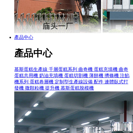
產品中心
產品中心
慕斯蛋糕生產線
千層蛋糕系列
曲奇機
蛋糕充填機
曲奇
蛋糕共用機
奶油充填機
蛋糕切割機
薄餅機
擠條機
注餡
機系列
蛋糕卷層機
定制型生產線設備
配件
連體臥式打
發機
撒顆粒機
提升機
慕斯蛋糕脫模機