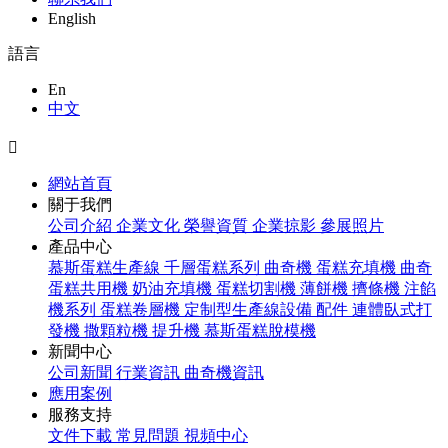
English
語言
En
中文

網站首頁
關于我們
公司介紹
企業文化
榮譽資質
企業掠影
參展照片
產品中心
慕斯蛋糕生產線
千層蛋糕系列
曲奇機
蛋糕充填機
曲奇
蛋糕共用機
奶油充填機
蛋糕切割機
薄餅機
擠條機
注餡
機系列
蛋糕卷層機
定制型生產線設備
配件
連體臥式打
發機
撒顆粒機
提升機
慕斯蛋糕脫模機
新聞中心
公司新聞
行業資訊
曲奇機資訊
應用案例
服務支持
文件下載
常見問題
視頻中心