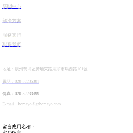
新聞中心
解決方案
服務支持
聯系我們
聯系我們
地址：廣州黃埔區黃埔東路廟頭市場西路101號
電話：020-32235301
傳真：020-32233499
E-mail：
homeyo@gzhomeyo.com
在線留言
留言應用名稱：
客戶留言